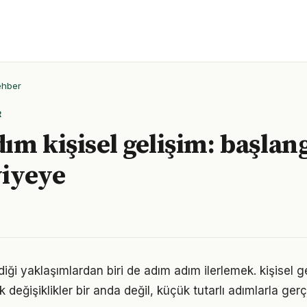
ehber
R
ım kişisel gelişim: başlan
viyeye
iği yaklaşımlardan biri de adım adım ilerlemek. kişisel g
eğişiklikler bir anda değil, küçük tutarlı adımlarla gerç