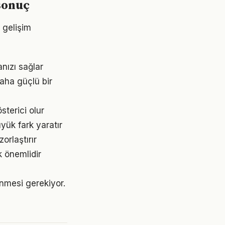
sonuç
 gelişim
nızı sağlar
aha güçlü bir
sterici olur
yük fark yaratır
orlaştırır
k önemlidir
lenmesi gerekiyor.