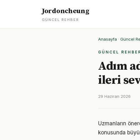
Jordoncheung
GÜNCEL REHBER
Anasayfa
·
Güncel R
GÜNCEL REHBE
Adım ad
ileri se
29 Haziran 2026
Uzmanların önerd
konusunda büyük d