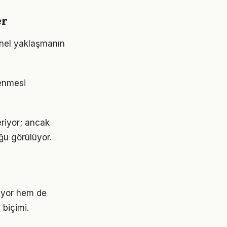
er
snel yaklaşmanın
rlenmesi
eriyor; ancak
ğu görülüyor.
riyor hem de
 biçimi.