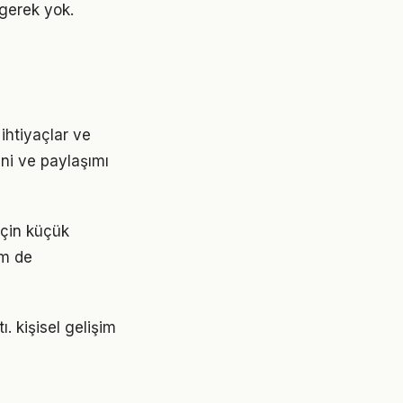
gerek yok.
 ihtiyaçlar ve
ini ve paylaşımı
 için küçük
em de
. kişisel gelişim