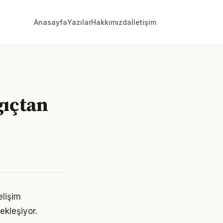
Anasayfa
Yazılar
Hakkımızda
İletişim
gıçtan
elişim
ekleşiyor.