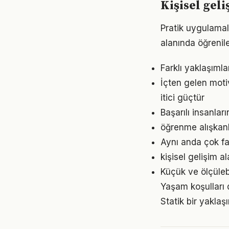
Kişisel ge
Pratik uygulamala
alanında öğrenil
Farklı yaklaşıml
İçten gelen moti
itici güçtür
Başarılı insanları
öğrenme alışkanl
Aynı anda çok faz
kişisel gelişim a
Küçük ve ölçülebil
Yaşam koşulları d
Statik bir yaklaş