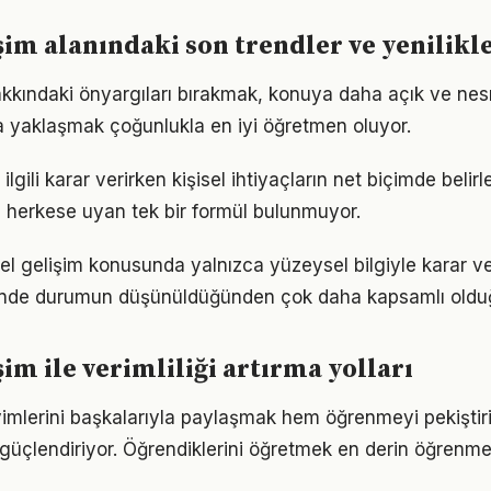
işim alanındaki son trendler ve yenilikl
hakkındaki önyargıları bırakmak, konuya daha açık ve ne
la yaklaşmak çoğunlukla en iyi öğretmen oluyor.
e ilgili karar verirken kişisel ihtiyaçların net biçimde beli
 herkese uyan tek bir formül bulunmuyor.
isel gelişim konusunda yalnızca yüzeysel bilgiyle karar v
iğinde durumun düşünüldüğünden çok daha kapsamlı oldu
şim ile verimliliği artırma yolları
imlerini başkalarıyla paylaşmak hem öğrenmeyi pekişti
i güçlendiriyor. Öğrendiklerini öğretmek en derin öğrenme