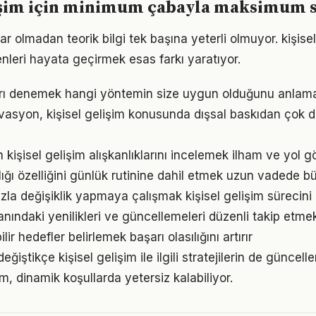
lişim için minimum çabayla maksimum 
r olmadan teorik bilgi tek başına yeterli olmuyor. kişisel
enleri hayata geçirmek esas farkı yaratıyor.
arı denemek hangi yöntemin size uygun olduğunu anlama
vasyon, kişisel gelişim konusunda dışsal baskıdan çok d
n kişisel gelişim alışkanlıklarını incelemek ilham ve yol gö
ığı özelliğini günlük rutinine dahil etmek uzun vadede bü
la değişiklik yapmaya çalışmak kişisel gelişim sürecini z
lanındaki yenilikleri ve güncellemeleri düzenli takip etme
ir hedefler belirlemek başarı olasılığını artırır
eğiştikçe kişisel gelişim ile ilgili stratejilerin de güncel
ım, dinamik koşullarda yetersiz kalabiliyor.