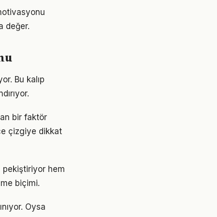
 motivasyonu
a değer.
umu
yor. Bu kalıp
dırıyor.
an bir faktör
ce çizgiye dikkat
 pekiştiriyor hem
nme biçimi.
lınıyor. Oysa