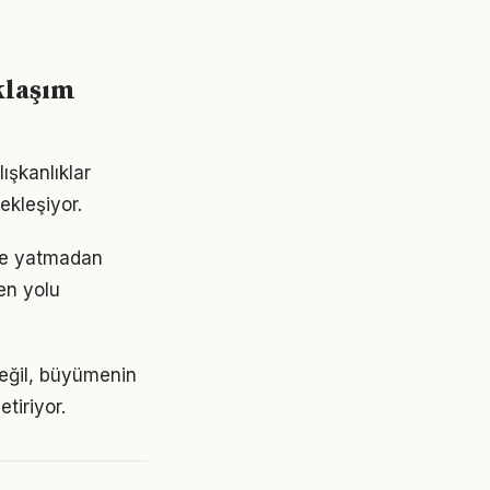
klaşım
ışkanlıklar
ekleşiyor.
nde yatmadan
en yolu
değil, büyümenin
tiriyor.