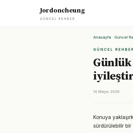
Jordoncheung
GÜNCEL REHBER
Anasayfa
·
Güncel R
GÜNCEL REHBE
Günlük 
iyileşti
14 Mayıs 2026
Konuya yaklaşırke
sürdürülebilir bi