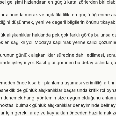
sel gelişimi hızlandıran en güçlü katalizörlerden biri olabi
lar alanında merak ve açık fikirlilik, en güçlü öğrenme ara
ldiğini düşünmek, yeni ve değerli bilgilerin önünü tıkayabi
k alışkanlıklar hakkında pek çok farklı görüş bulunsa da
ek en sağlıklı yol. Modaya kapılmak yerine kalıcı çözümle
unsurunun günlük alışkanlıklar sürecine dahil edilmesi, sonu
imde iyileştiriyor. Basit gibi görünen bu detay aslında ç
den önce kısa bir planlama aşaması verimliliği artırır
neklik de günlük alışkanlıklar başarısında kritik rol oyn
arı denemek hangi yöntemin size uygun olduğunu anlama
 noktası bulmak günlük alışkanlıklar deneyiminde belirleyic
klar için gerekli araç ve kaynakları önceden hazırlamak