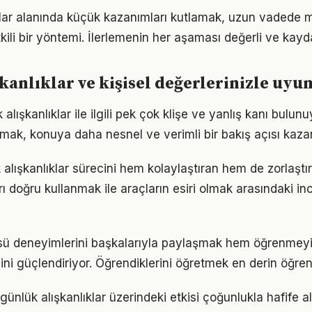
klar alanında küçük kazanımları kutlamak, uzun vadede
kili bir yöntemi. İlerlemenin her aşaması değerli ve kayd
kanlıklar ve kişisel değerlerinizle uy
lışkanlıklar ile ilgili pek çok klişe ve yanlış kanı bulunu
lmak, konuya daha nesnel ve verimli bir bakış açısı kazan
 alışkanlıklar sürecini hem kolaylaştıran hem de zorlaştır
arı doğru kullanmak ile araçların esiri olmak arasındaki in
sü deneyimlerini başkalarıyla paylaşmak hem öğrenmeyi
cini güçlendiriyor. Öğrendiklerini öğretmek en derin öğre
ünlük alışkanlıklar üzerindeki etkisi çoğunlukla hafife a