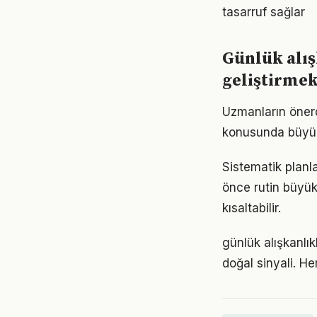
tasarruf sağlar
Günlük alış
geliştirme
Uzmanların önerd
konusunda büyük d
Sistematik planl
önce rutin büyük
kısaltabilir.
günlük alışkanlık
doğal sinyali. He