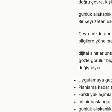
doğru çevre, kişi
günlük alışkanlık
Bir şeyi zaten bi
Çevremizde günlü
bilgilere yönelm
dijital sınırlar 
gözle görülür biç
değiştiriyor.
Uygulamaya geçme
Planlama kadar es
Farklı yaklaşıml
İyi bir başlangıç
günlük alışkanlı