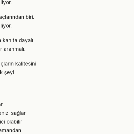
liyor.
çlarından biri.
liyor.
 kanıta dayalı
r aranmalı.
çların kalitesini
ok şeyi
ar
nızı sağlar
i olabilir
 zamandan