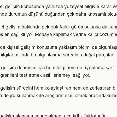
isel gelişim konusunda yalnızca yüzeysel bilgiyle karar v
iğinde durumun düşünüldüğünden çok daha kapsamlı oldu
el gelişim hakkında pek çok farklı görüş bulunsa da kanı
ek en sağlıklı yol. Modaya kapılmak yerine kalıcı çözümle
tıkça kişisel gelişim konusuna yaklaşım biçimi de olgunlaşı
nılgılar aslında bu olgunlaşma sürecinin doğal parçaları.
sel gelişim deneyimi için hem bilgi hem de uygulama şart
ğrenileni test etmek asıl ilerlemeyi sağlıyor.
l gelişim sürecini hem kolaylaştıran hem de zorlaştıran bi
arı doğru kullanmak ile araçların esiri olmak arasındaki in
el gelişim alanında sonuç almanın en kritik faktörüdür