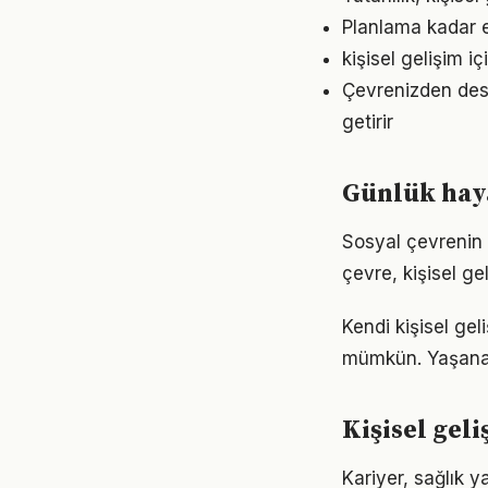
Planlama kadar es
kişisel gelişim 
Çevrenizden dest
getirir
Günlük haya
Sosyal çevrenin k
çevre, kişisel gel
Kendi kişisel ge
mümkün. Yaşanan
Kişisel gel
Kariyer, sağlık y