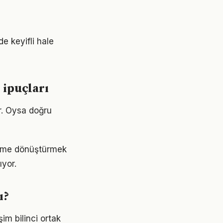
e keyifli hale
 ipuçları
or. Oysa doğru
eyime dönüştürmek
yor.
ı?
im bilinci ortak