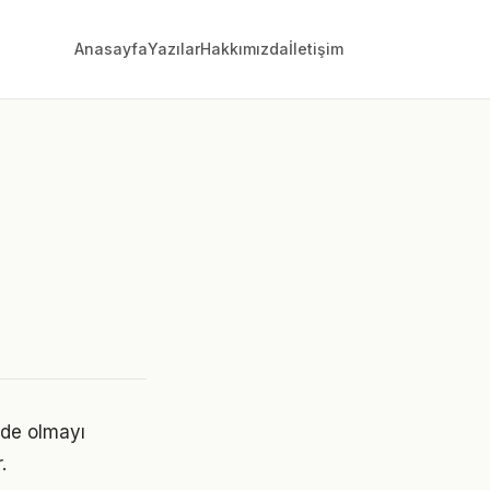
Anasayfa
Yazılar
Hakkımızda
İletişim
nde olmayı
.