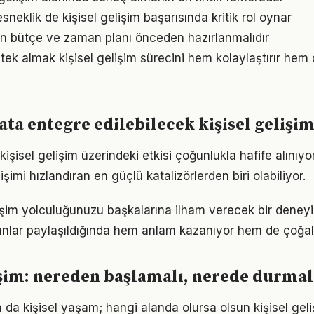
neklik de kişisel gelişim başarısında kritik rol oynar
için bütçe ve zaman planı önceden hazırlanmalıdır
ek almak kişisel gelişim sürecini hem kolaylaştırır hem d
ta entegre edilebilecek kişisel gelişim
işisel gelişim üzerindeki etkisi çoğunlukla hafife alınıy
işimi hızlandıran en güçlü katalizörlerden biri olabiliyor.
lişim yolculuğunuzu başkalarına ilham verecek bir den
lar paylaşıldığında hem anlam kazanıyor hem de çoğalı
işim: nereden başlamalı, nerede durmal
a da kişisel yaşam; hangi alanda olursa olsun kişisel geliş