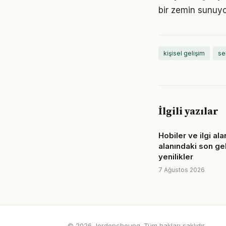
bir zemin sunuyor
kişisel gelişim
se
İlgili yazılar
Hobiler ve ilgi ala
alanındaki son ge
yenilikler
7 Ağustos 2026
© 2026 Jordoncheung. Tüm hakları saklıdır.