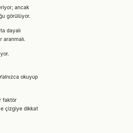
eriyor; ancak
ğu görülüyor.
ta dayalı
r aranmalı.
yor.
. Yalnızca okuyup
r faktör
ce çizgiye dikkat