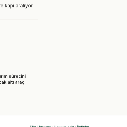
e kapı aralıyor.
ırım sürecini
cak altı araç
6
Site Haritası
·
Hakkımızda
·
İletişim