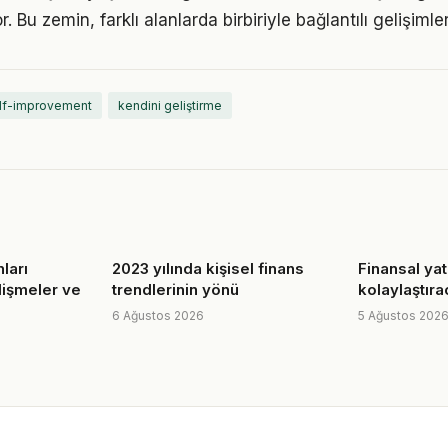
. Bu zemin, farklı alanlarda birbiriyle bağlantılı gelişimler
lf-improvement
kendini geliştirme
nları
2023 yılında kişisel finans
Finansal yat
lişmeler ve
trendlerinin yönü
kolaylaştıra
6 Ağustos 2026
5 Ağustos 202