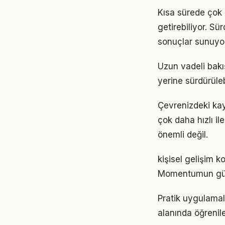
Kısa sürede çok 
getirebiliyor. S
sonuçlar sunuyor
Uzun vadeli bakış
yerine sürdürüle
Çevrenizdeki kayn
çok daha hızlı il
önemli değil.
kişisel gelişim k
Momentumun gücü
Pratik uygulamala
alanında öğrenil