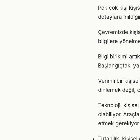
Pek çok kişi kiş
detaylara inild
Çevremizde kişis
bilgilere yönelm
Bilgi birikimi ar
Başlangıçtaki ya
Verimli bir kişi
dinlemek değil, ö
Teknoloji, kişise
olabiliyor. Araçl
etmek gerekiyor.
Tutarlılık, kişis