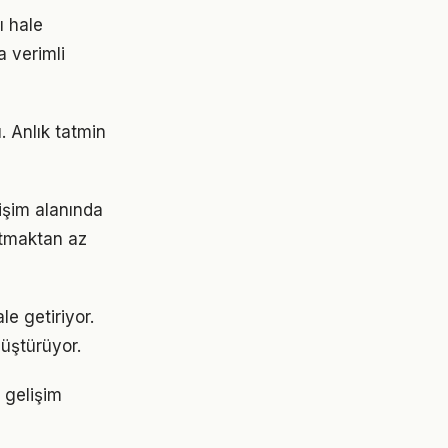
ı hale
a verimli
. Anlık tatmin
lişim alanında
ratmaktan az
le getiriyor.
üştürüyor.
 gelişim