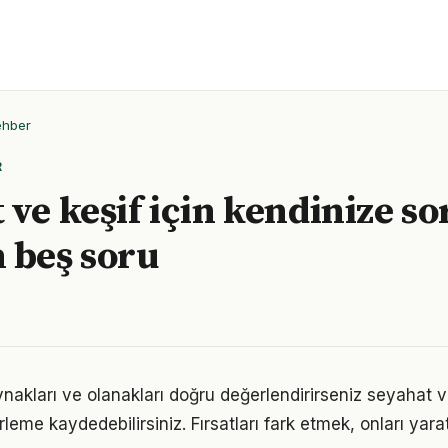
ehber
R
 ve keşif için kendinize s
 beş soru
nakları ve olanakları doğru değerlendirirseniz seyahat v
erleme kaydedebilirsiniz. Fırsatları fark etmek, onları ya