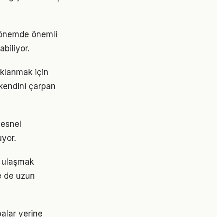
 dönemde önemli
abiliyor.
klanmak için
 kendini çarpan
nesnel
uyor.
re ulaşmak
e de uzun
balar yerine