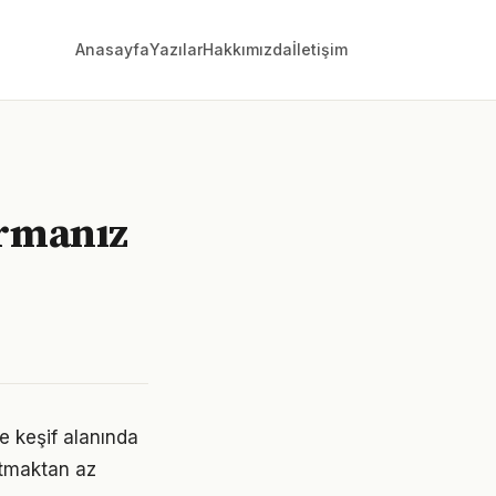
Anasayfa
Yazılar
Hakkımızda
İletişim
ormanız
e keşif alanında
ratmaktan az