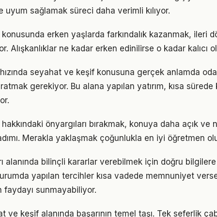
 uyum sağlamak süreci daha verimli kılıyor.
 konusunda erken yaşlarda farkındalık kazanmak, ileri
r. Alışkanlıklar ne kadar erken edinilirse o kadar kalıcı ol
hızında seyahat ve keşif konusuna gerçek anlamda oda
yaratmak gerekiyor. Bu alana yapılan yatırım, kısa sürede
or.
 hakkındaki önyargıları bırakmak, konuya daha açık ve 
adımı. Merakla yaklaşmak çoğunlukla en iyi öğretmen ol
 alanında bilinçli kararlar verebilmek için doğru bilgile
 durumda yapılan tercihler kısa vadede memnuniyet vers
 faydayı sunmayabiliyor.
at ve keşif alanında başarının temel taşı. Tek seferlik ça