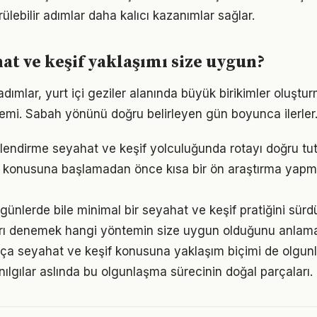
ülebilir adımlar daha kalıcı kazanımlar sağlar.
at ve keşif yaklaşımı size uygun?
adımlar, yurt içi geziler alanında büyük birikimler oluştu
emi. Sabah yönünü doğru belirleyen gün boyunca ilerler
lendirme seyahat ve keşif yolculuğunda rotayı doğru tu
f konusuna başlamadan önce kısa bir ön araştırma yapm
ünlerde bile minimal bir seyahat ve keşif pratiğini sür
arı denemek hangi yöntemin size uygun olduğunu anlama
tıkça seyahat ve keşif konusuna yaklaşım biçimi de olgunl
nılgılar aslında bu olgunlaşma sürecinin doğal parçaları.