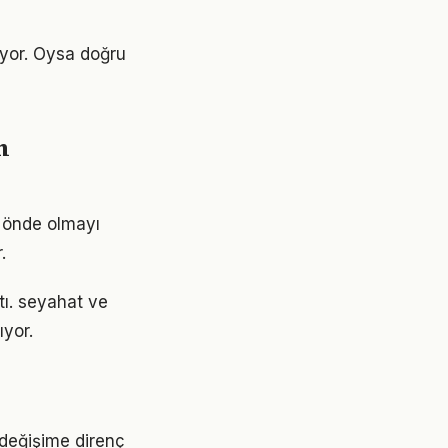
ıyor. Oysa doğru
m
m önde olmayı
.
tı. seyahat ve
yor.
 değişime direnç