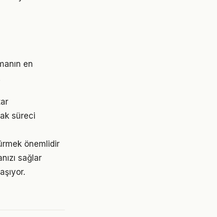
rmanın en
.
tar
ak süreci
dürmek önemlidir
nızı sağlar
aşıyor.