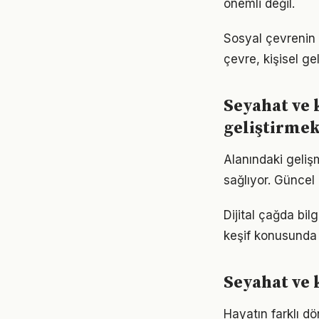
önemli değil.
Sosyal çevrenin 
çevre, kişisel gel
Seyahat ve 
geliştirme
Alanındaki geliş
sağlıyor. Güncel 
Dijital çağda bil
keşif konusunda
Seyahat ve 
Hayatın farklı d